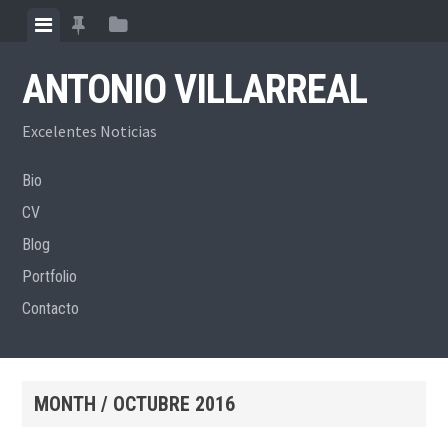
Skip
View
View
View
to
menu
featured
sidebar
content
ANTONIO VILLARREAL
posts
Excelentes Noticias
Bio
CV
Blog
Portfolio
Contacto
MONTH /
OCTUBRE 2016