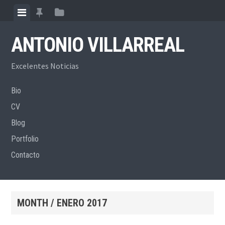
Skip
View
View
View
to
menu
featured
sidebar
content
ANTONIO VILLARREAL
posts
Excelentes Noticias
Bio
CV
Blog
Portfolio
Contacto
MONTH /
ENERO 2017