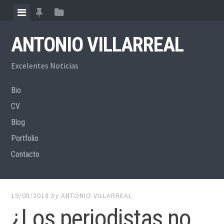
Skip
View
View
View
to
menu
featured
sidebar
content
ANTONIO VILLARREAL
posts
Excelentes Noticias
Bio
CV
Blog
Portfolio
Contacto
19/08/2018
by
ANTONIO VILLARREAL
¿Los periodistas no