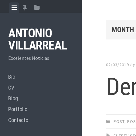
Skip
View
View
View
to
menu
featured
sidebar
content
posts
MONTH 
ANTONIO
VILLARREAL
Excelentes Noticias
02/03/2019
b
Dem
Bio
CV
Blog
Portfolio
Contacto
POST
,
POS
ENTREVIST