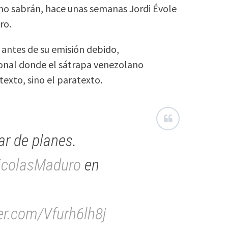
mo sabrán, hace unas semanas Jordi Évole
ro.
s antes de su emisión debido,
onal donde el sátrapa venezolano
exto, sino el paratexto.
r de planes.
colasMaduro
en
ter.com/Vfurh6lh8j