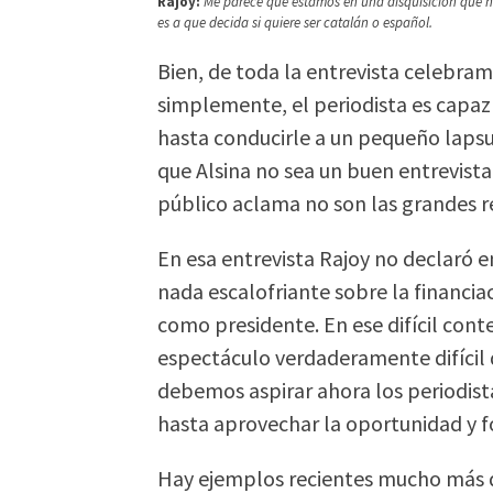
Rajoy:
Me parece que estamos en una disquisición que no
es a que decida si quiere ser catalán o español.
Bien, de toda la entrevista celebra
simplemente, el periodista es capaz 
hasta conducirle a un pequeño lapsu
que Alsina no sea un buen entrevist
público aclama no son las grandes re
En esa entrevista Rajoy no declaró e
nada escalofriante sobre la financiac
como presidente. En ese difícil con
espectáculo verdaderamente difícil d
debemos aspirar ahora los periodist
hasta aprovechar la oportunidad y fo
Hay ejemplos recientes mucho más d