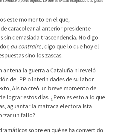
 conduce a parte alguna. Lo que se le está obligando a la gente
mos este momento en el que,
de caracolear al anterior presidente
s sin demasiada trascendencia. No digo
ador,
au contraire
, digo que lo que hoy el
spuestas sino los zascas.
n antena la guerra a Cataluña ni reveló
ión del PP o interinidades de su labor
texto, Alsina creó un breve momento de
e lograr estos días. ¿Pero es esto a lo que
as, aguantar la matraca electoralista
rzar un fallo?
ramáticos sobre en qué se ha convertido