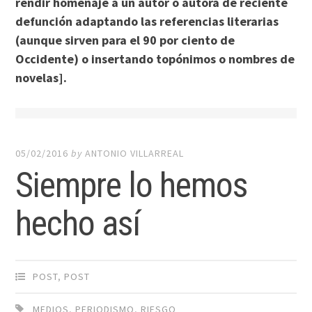
rendir homenaje a un autor o autora de reciente
defunción adaptando las referencias literarias
(aunque sirven para el 90 por ciento de
Occidente) o insertando topónimos o nombres de
novelas].
05/02/2016
by
ANTONIO VILLARREAL
Siempre lo hemos
hecho así
POST
,
POST
MEDIOS
,
PERIODISMO
,
RIESGO