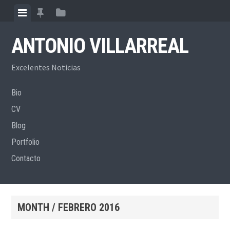
Skip
View
View
View
to
menu
featured
sidebar
content
ANTONIO VILLARREAL
posts
Excelentes Noticias
Bio
CV
Blog
Portfolio
Contacto
MONTH /
FEBRERO 2016