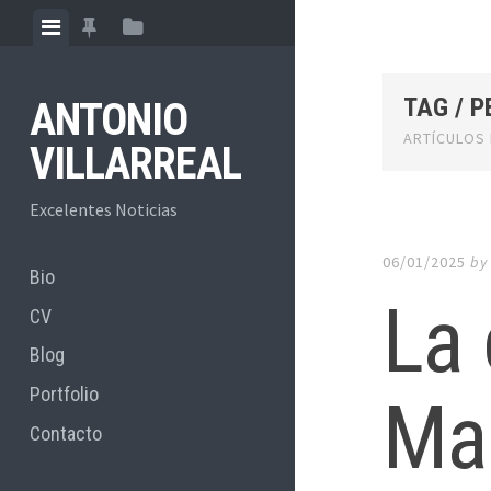
Skip
View
View
View
to
menu
featured
sidebar
content
posts
TAG / 
ANTONIO
ARTÍCULOS 
VILLARREAL
Excelentes Noticias
06/01/2025
b
Bio
La 
CV
Blog
Portfolio
Ma
Contacto