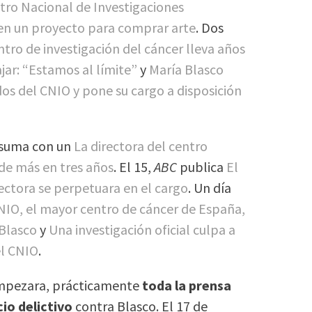
tro Nacional de Investigaciones
 en un proyecto para comprar arte
. Dos
tro de investigación del cáncer lleva años
jar: “Estamos al límite”
y
María Blasco
dos del CNIO y pone su cargo a disposición
suma con un
La directora del centro
 de más en tres años
. El 15,
ABC
publica
El
ectora se perpetuara en el cargo
. Un día
CNIO, el mayor centro de cáncer de España,
 Blasco
y
Una investigación oficial culpa a
el CNIO
.
mpezara, prácticamente
toda la prensa
io delictivo
contra Blasco. El 17 de