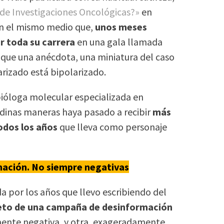
 de Investigaciones Oncológicas?»
en
en el mismo medio que,
unos meses
r toda su carrera
en una gala llamada
 que una anécdota, una miniatura del caso
arizado está bipolarizado.
ióloga molecular especializada en
odinas maneras haya pasado a recibir
más
odos los años
que lleva como personaje
ación. No siempre negativas
 por los años que llevo escribiendo del
jeto de una campaña de desinformación
mente negativa, y otra, exageradamente