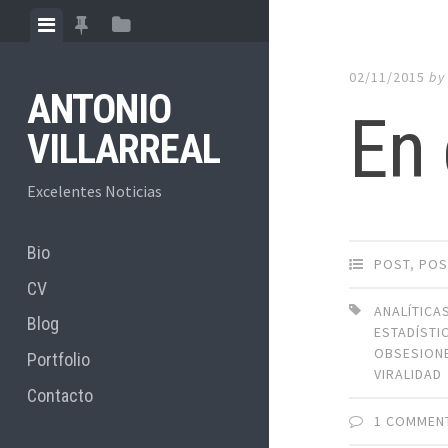
Skip
View
View
View
to
menu
featured
sidebar
content
02/11/2015
b
posts
ANTONIO
En 
VILLARREAL
Excelentes Noticias
Bio
POST
,
POS
CV
ANALÍTICA
Blog
ESTADÍSTI
OBSESION
Portfolio
VIRALIDAD
Contacto
1 COMMEN