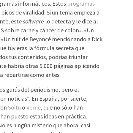
gramas informáticos. Estos
programas
 picos de viralidad. Si un tema empieza a
nte, este
software
lo detecta y le dice al
MS sobre carne y cáncer de colon». «Un
. «Un tuit de Beyoncé mencionando a Dick
ue tuvieras la fórmula secreta que
dos tus contenidos, podrías triunfar
nte habría otras 5.000 páginas aplicando
 a repartirse como antes.
os gurús del periodismo, pero el
n noticias*. En España, por suerte,
ron
Soitu
o
Verne
, que no sólo han
 han puesto estas ideas en práctica,
No es ningún misterio que ahora, casi