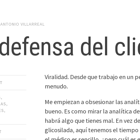
y
ANTONIO VILLARREAL
defensa del cli
Viralidad. Desde que trabajo en un p
T
menudo.
S
,
Me empiezan a obsesionar las analíti
CAS
,
bueno. Es como mirar la analítica d
ES
,
habrá algo que tienes mal. En vez d
glicosilada, aquí tenemos el tiempo
T
el médico es sencillo, ¿pero cuál es 