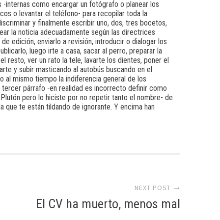
s -internas como encargar un fotógrafo o planear los
os o levantar el teléfono- para recopilar toda la
discriminar y finalmente escribir uno, dos, tres bocetos,
crear la noticia adecuadamente según las directrices
e edición, enviarlo a revisión, introducir o dialogar los
blicarlo, luego irte a casa, sacar al perro, preparar la
 resto, ver un rato la tele, lavarte los dientes, poner el
rte y subir masticando al autobús buscando en el
o al mismo tiempo la indiferencia general de los
 tercer párrafo -en realidad es incorrecto definir como
lutón pero lo hiciste por no repetir tanto el nombre- de
la que te están tildando de ignorante. Y encima han
NEXT POST →
El CV ha muerto, menos mal