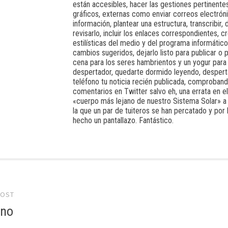
están accesibles, hacer las gestiones pertinente
gráficos, externas como enviar correos electrónic
información, plantear una estructura, transcribir, 
revisarlo, incluir los enlaces correspondientes, 
estilísticas del medio y del programa informático d
cambios sugeridos, dejarlo listo para publicar o pu
cena para los seres hambrientos y un yogur para el
despertador, quedarte dormido leyendo, desperta
teléfono tu noticia recién publicada, comproband
comentarios en Twitter salvo eh, una errata en el
«cuerpo más lejano de nuestro Sistema Solar» a P
la que un par de tuiteros se han percatado y por 
hecho un pantallazo. Fantástico.
POST
gation
 no