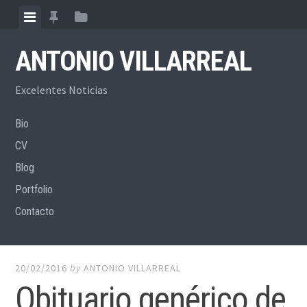
Skip
View
View
View
to
menu
featured
sidebar
content
ANTONIO VILLARREAL
posts
Excelentes Noticias
Bio
CV
Blog
Portfolio
Contacto
20/02/2016
by
ANTONIO VILLARREAL
Obituario genérico de