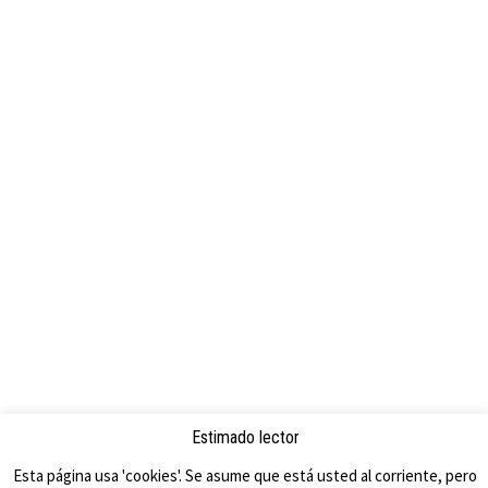
Estimado lector
PROUDLY POWERED BY WORDPRESS
THEME: EDITOR BY
ARRAY
Esta página usa 'cookies'. Se asume que está usted al corriente, pero