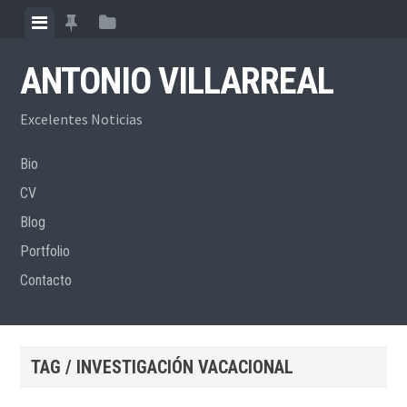
Skip
View
View
View
to
menu
featured
sidebar
content
ANTONIO VILLARREAL
posts
Excelentes Noticias
Bio
CV
Blog
Portfolio
Contacto
TAG / INVESTIGACIÓN VACACIONAL