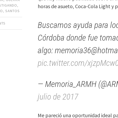
horas de asueto, Coca-Cola Light y
ESTIGANDO
,
MO
,
SANTOS
Buscamos ayuda para loca
NTS
Córdoba donde fue tomad
algo: memoria36@hotma
pic.twitter.com/xjzpMcw
— Memoria_ARMH (@AR
julio de 2017
Me pareció una oportunidad ideal pa