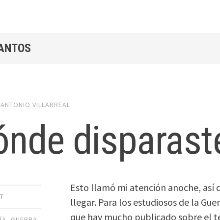
SANTOS
y
ANTONIO VILLARREAL
nde disparast
Esto llamó mi atención anoche, así 
T
llegar. Para los estudiosos de la Guerr
que hay mucho publicado sobre el t
ÍA
,
GUERRA