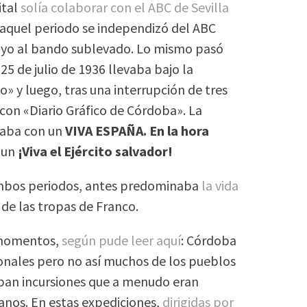
ital
solía colaborar con el ABC de Sevilla
 aquel periodo se independizó del ABC
oyo al bando sublevado. Lo mismo pasó
25 de julio de 1936 llevaba bajo la
o» y luego, tras una interrupción de tres
con «Diario Gráfico de Córdoba». La
zaba con un
VIVA ESPAÑA. En la hora
 un
¡Viva el Ejército salvador!
ambos periodos, antes predominaba
la vida
 de las tropas de Franco.
s momentos,
según pude leer aquí
: Córdoba
onales pero no así muchos de los pueblos
aban incursiones que a menudo eran
anos. En estas expediciones,
dirigidas por