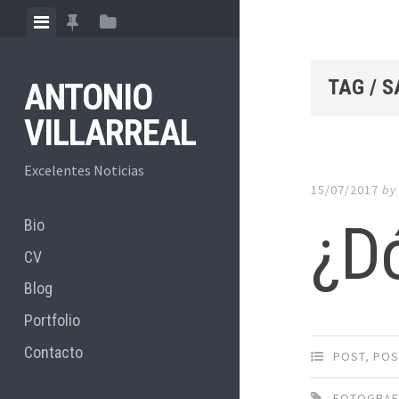
Skip
View
View
View
to
menu
featured
sidebar
content
posts
TAG / 
ANTONIO
VILLARREAL
Excelentes Noticias
15/07/2017
b
¿Dó
Bio
CV
Blog
Portfolio
Contacto
POST
,
POS
FOTOGRAF