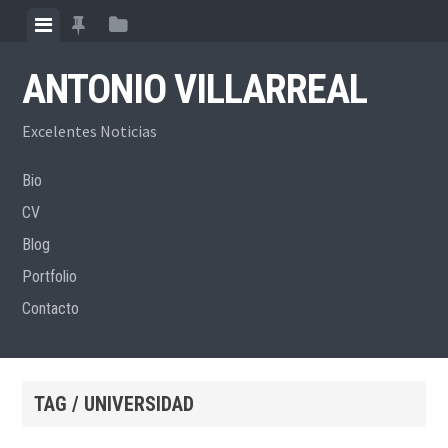
Skip
View
View
View
to
menu
featured
sidebar
content
ANTONIO VILLARREAL
posts
Excelentes Noticias
Bio
CV
Blog
Portfolio
Contacto
TAG / UNIVERSIDAD