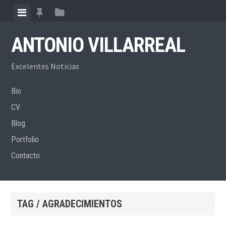
Skip
View
View
View
to
menu
featured
sidebar
content
ANTONIO VILLARREAL
posts
Excelentes Noticias
Bio
CV
Blog
Portfolio
Contacto
TAG / AGRADECIMIENTOS