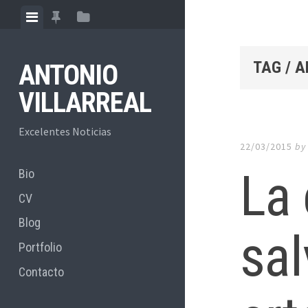
Skip
View
View
View
to
menu
featured
sidebar
content
posts
TAG / 
ANTONIO
VILLARREAL
Excelentes Noticias
22/03/2015
b
La 
Bio
CV
Blog
sal
Portfolio
Contacto