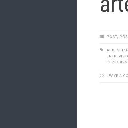
art
POST
,
POS
APRENDIZ
ENTREVIST
PERIODIS
LEAVE A 