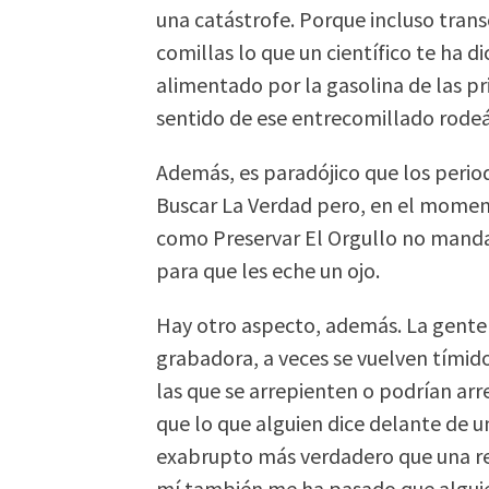
una catástrofe.
Porque incluso tran
comillas lo que un científico te ha d
alimentado por la gasolina de las pri
sentido de ese entrecomillado rode
Además, es paradójico que los perio
Buscar La Verdad pero, en el momen
como Preservar El Orgullo no manda
para que les eche un ojo.
Hay otro aspecto, además. La gente
grabadora, a veces se vuelven tímido
las que se arrepienten o podrían arr
que lo que alguien dice delante de u
exabrupto más verdadero que una re
mí también me ha pasado que alguien