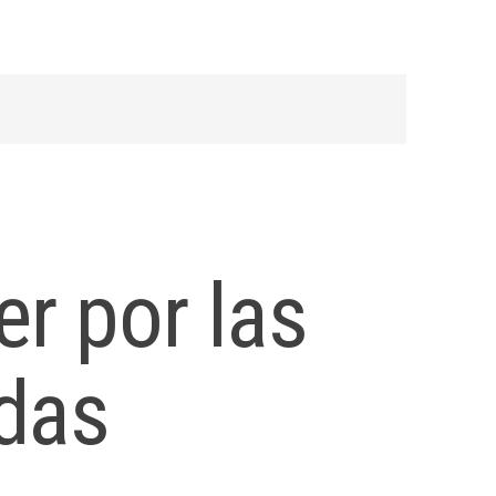
r por las
das