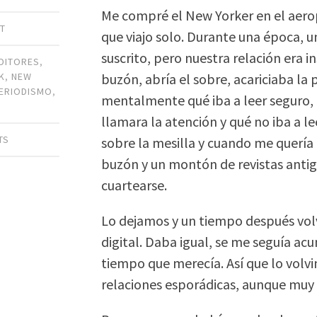
Me compré el New Yorker en el aero
T
que viajo solo. Durante una época, 
suscrito, pero nuestra relación era 
DITORES
,
buzón, abría el sobre, acariciaba la 
K
,
NEW
ERIODISMO
,
mentalmente qué iba a leer seguro,
O
llamara la atención y qué no iba a l
TS
sobre la mesilla y cuando me quería 
buzón y un montón de revistas antig
cuartearse.
Lo dejamos y un tiempo después vol
digital. Daba igual, se me seguía ac
tiempo que merecía. Así que lo volvi
relaciones esporádicas, aunque muy 