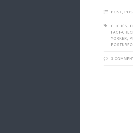
POST
,
POS
CLICHÉS
,
E
FACT-CHEC
YORKER
,
P
POSTURE
3 COMMEN