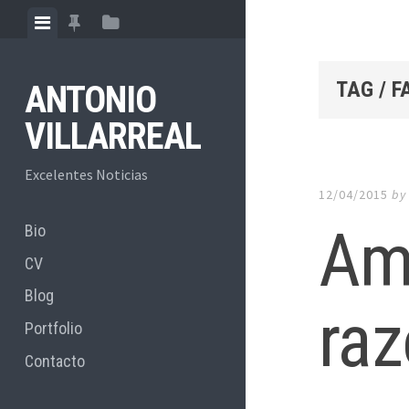
Skip
View
View
View
to
menu
featured
sidebar
content
posts
TAG / 
ANTONIO
VILLARREAL
Excelentes Noticias
12/04/2015
b
Ama
Bio
CV
Blog
ra
Portfolio
Contacto