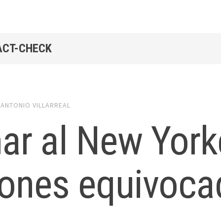
FACT-CHECK
y
ANTONIO VILLARREAL
r al New Yorke
zones equivoca