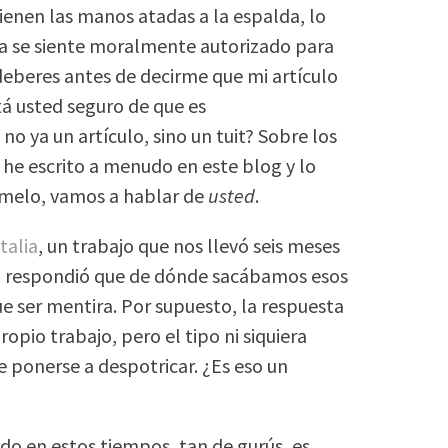
tienen las manos atadas a la espalda, lo
ta se siente moralmente autorizado para
deberes antes de decirme que mi artículo
tá usted seguro de que es
no ya un artículo, sino un tuit? Sobre los
a he escrito a menudo en este blog y lo
amelo, vamos a hablar de
usted
.
alia
, un trabajo que nos llevó seis meses
mo respondió que de dónde sacábamos esos
ue ser mentira. Por supuesto, la respuesta
opio trabajo, pero el tipo ni siquiera
e ponerse a despotricar. ¿Es eso un
do en estos tiempos, tan de gurús, es