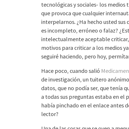
tecnológicas y sociales- los medios 
que provoca que cualquier internau
interpelarnos. ¿Ha hecho usted sus 
es incompleto, erróneo o falaz? ¿Es
intelectualmente aceptable criticar, 
motivos para criticar a los medios y
seguiré haciendo, pero hoy, permít
Hace poco, cuando salió
Medicament
de investigación, un tuitero anóni
datos, que no podía ser, que tenía q
a todas sus preguntas estaba en el pr
había pinchado en el enlace antes d
lector?
Una de las cosas que se oyen a menu