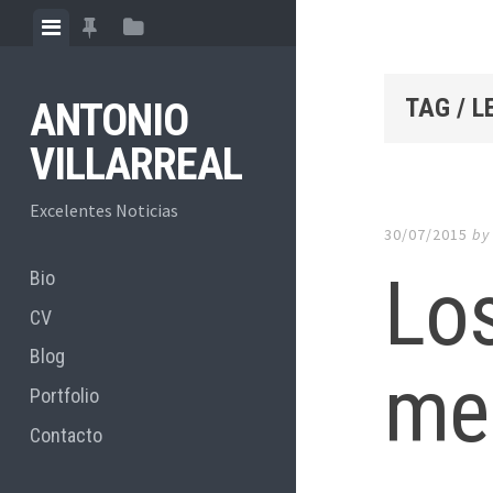
Skip
View
View
View
to
menu
featured
sidebar
content
posts
TAG / 
ANTONIO
VILLARREAL
Excelentes Noticias
30/07/2015
b
Los
Bio
CV
Blog
me
Portfolio
Contacto