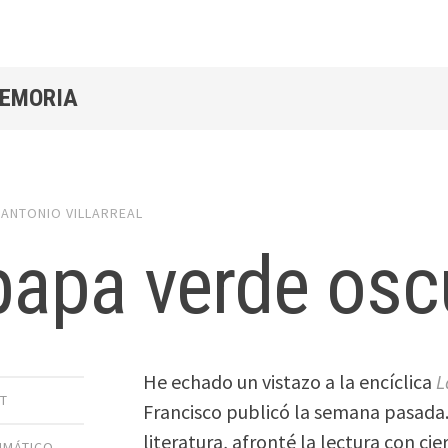
MEMORIA
y
ANTONIO VILLARREAL
papa verde osc
He echado un vistazo a la encíclica
L
T
Francisco publicó la semana pasada.
literatura, afronté la lectura con ci
IMÁTICO
,