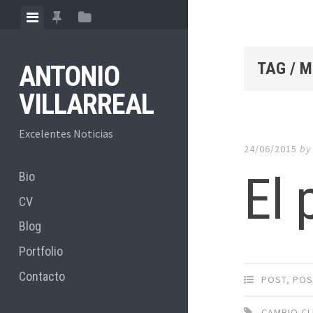
Skip
View
View
View
to
menu
featured
sidebar
content
posts
TAG / 
ANTONIO
VILLARREAL
Excelentes Noticias
24/06/2015
b
El 
Bio
CV
Blog
Portfolio
Contacto
POST
,
POS
CAMBIO CL