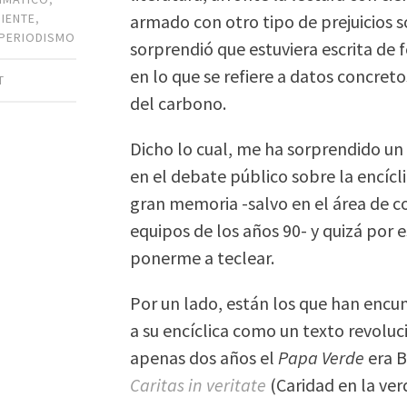
armado con otro tipo de prejuicios s
IENTE
,
PERIODISMO
sorprendió que estuviera escrita de 
en lo que se refiere a datos concreto
T
del carbono.
Dicho lo cual, me ha sorprendido un
en el debate público sobre la encíc
gran memoria -salvo en el área de c
equipos de los años 90- y quizá por 
ponerme a teclear.
Por un lado, están los que han en
a su encíclica como un texto revoluc
apenas dos años el
Papa Verde
era B
Caritas in veritate
(Caridad en la ve