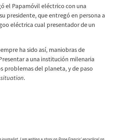
egó el Papamóvil eléctrico con una
u presidente, que entregó en persona a
goo eléctrica cual presentador de un
iempre ha sido así, maniobras de
Presentar a una institución milenaria
os problemas del planeta, y de paso
situation
.
journalist. I am writing a story on Pope Francis’ encyclical on