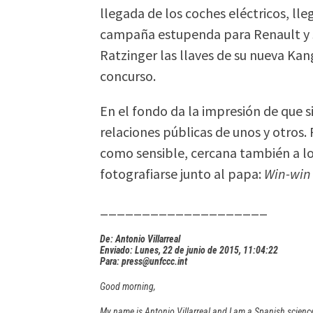
llegada de los coches eléctricos, ll
campaña estupenda para Renault y s
Ratzinger las llaves de su nueva Kan
concurso.
En el fondo da la impresión de que s
relaciones públicas de unos y otros. 
como sensible, cercana también a l
fotografiarse junto al papa:
Win-win 
____________________
De: Antonio Villarreal
Enviado: Lunes, 22 de junio de 2015, 11:04:22
Para: press@unfccc.int
Good morning,
My name is Antonio Villarreal and I am a Spanish science 