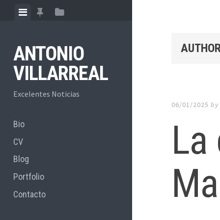
Skip
View
View
View
to
menu
featured
sidebar
content
posts
AUTHOR
ANTONIO
VILLARREAL
Excelentes Noticias
06/01/2025
b
La 
Bio
CV
Blog
Ma
Portfolio
Contacto