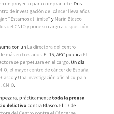
 en un proyecto para comprar arte
. Dos
tro de investigación del cáncer lleva años
jar: “Estamos al límite”
y
María Blasco
dos del CNIO y pone su cargo a disposición
suma con un
La directora del centro
 de más en tres años
. El 15,
ABC
publica
El
ectora se perpetuara en el cargo
. Un día
CNIO, el mayor centro de cáncer de España,
 Blasco
y
Una investigación oficial culpa a
el CNIO
.
mpezara, prácticamente
toda la prensa
io delictivo
contra Blasco. El 17 de
ctora del Centro contra el Cáncer se