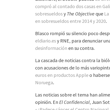
compró al contado dos casas en Gal
sobresueldos
y
The Objective
que
La
en sobresueldos entre 2014 y 2020
.
Blasco rompió su silencio poco desp
eldiario.es
y RNE, para denunciar un
desinformación
en su contra.
La cascada de noticias contra la bió
con acusaciones de lo más variopin
euros en productos Apple
o haberse 
Noruega
.
Las noticias sobre el tema han alim
opinión. En
El Confidencial
, Juan Sot
«¿Padece cáncer el Centro Nacional