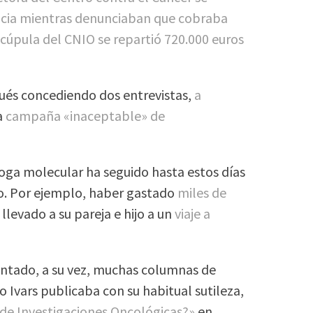
icia mientras denunciaban que cobraba
 cúpula del CNIO se repartió 720.000 euros
ués concediendo dos entrevistas,
a
a
campaña «inaceptable» de
loga molecular ha seguido hasta estos días
to. Por ejemplo, haber gastado
miles de
llevado a su pareja e hijo a un
viaje a
entado, a su vez, muchas columnas de
o Ivars publicaba con su habitual sutileza,
 de Investigaciones Oncológicas?»
en