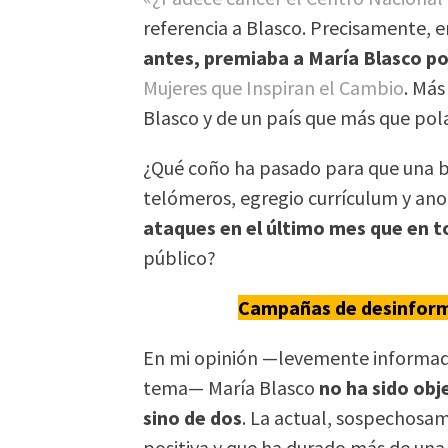
referencia a Blasco. Precisamente, 
antes, premiaba a María Blasco po
Mujeres que Inspiran el Cambio
. Más
Blasco y de un país que más que pol
¿Qué coño ha pasado para que una b
telómeros, egregio currículum y an
ataques en el último mes que en t
público?
Campañas de desinform
En mi opinión —levemente informada
tema— María Blasco
no ha sido ob
sino de dos
. La actual, sospechosa
positiva y que ha durado más de una