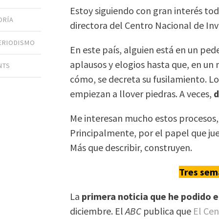
Estoy siguiendo con gran interés tod
ORÍA
directora del Centro Nacional de In
ERIODISMO
En este país, alguien está en un ped
aplausos y elogios hasta que, en u
NTS
cómo, se decreta su fusilamiento. Lo
empiezan a llover piedras. A veces,
d
Me interesan mucho estos procesos, 
Principalmente, por el papel que ju
Más que describir, construyen.
Tres sem
La
primera noticia que he podido 
diciembre. El
ABC
publica que
El Cen