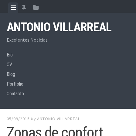
Skip
View
View
View
to
menu
featured
sidebar
content
ANTONIO VILLARREAL
posts
Excelentes Noticias
Bio
CV
Blog
Portfolio
Contacto
05/09/2015
by
ANTONIO VILLARREAL
Zonas de confort